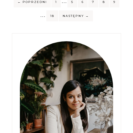
…
←
POPRZEDNI
1
5
6
7
8
9
…
18
NASTĘPNY
→