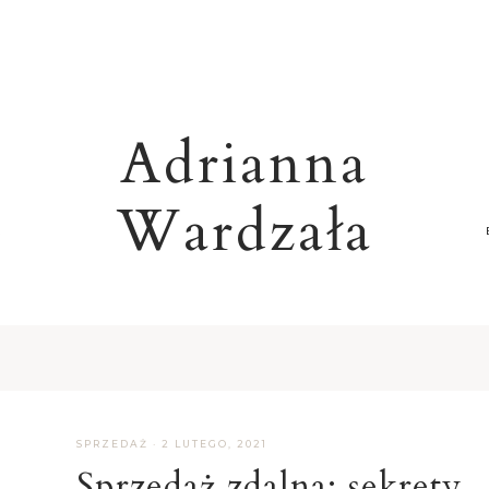
Adrianna
Wardzała
R
SPRZEDAŻ
·
2 LUTEGO, 2021
Sprzedaż zdalna: sekrety