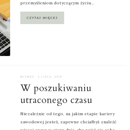
przemyśleniom dotyczącym życiu…
CZYTAJ WIĘCEJ
BIZNES
·
2 LIPCA, 2019
W poszukiwaniu
utraconego czasu
Niezależnie od tego, na jakim etapie kariery
zawodowej jesteś, zapewne chciałbyś znaleźć
więcej czasu w ciągu dnia, aby zająć się sobą –