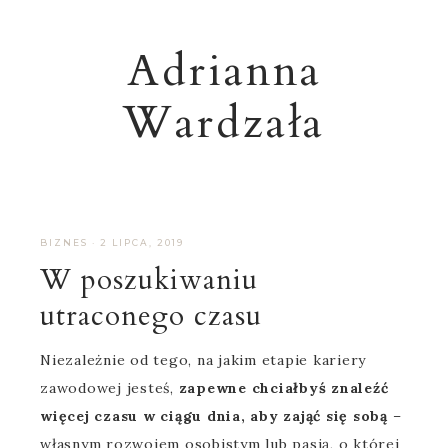
Adrianna
Wardzała
BIZNES
·
2 LIPCA, 2019
W poszukiwaniu
utraconego czasu
Niezależnie od tego, na jakim etapie kariery
zawodowej jesteś,
zapewne chciałbyś znaleźć
więcej czasu w ciągu dnia, aby zająć się sobą
–
własnym rozwojem osobistym lub pasją, o której