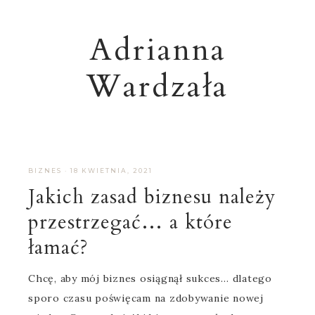
Adrianna
Wardzała
BIZNES
·
18 KWIETNIA, 2021
Jakich zasad biznesu należy
przestrzegać… a które
łamać?
Chcę, aby mój biznes osiągnął sukces… dlatego
sporo czasu poświęcam na zdobywanie nowej