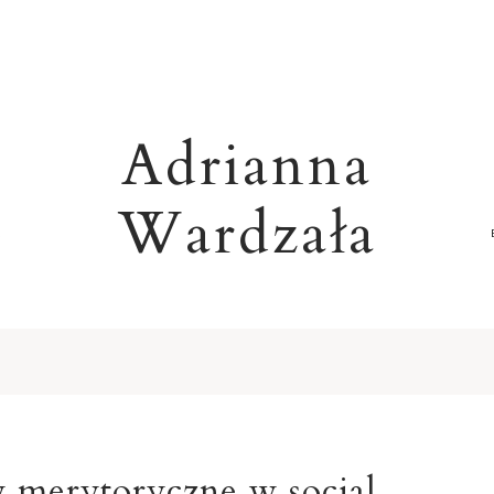
Adrianna
Wardzała
R
y merytoryczne w social