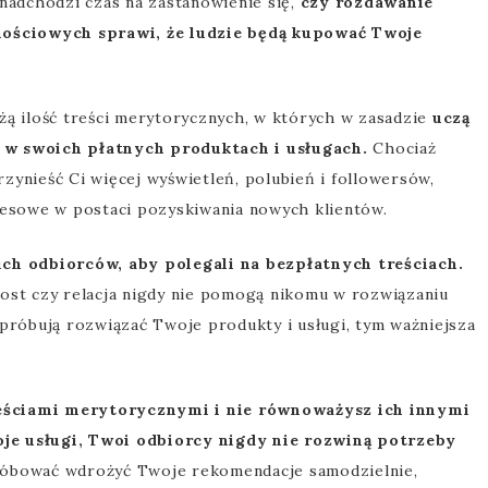
 nadchodzi czas na zastanowienie się,
czy rozdawanie
ościowych sprawi, że ludzie będą kupować Twoje
żą ilość treści merytorycznych, w których w zasadzie
uczą
a w swoich płatnych produktach i usługach.
Chociaż
zynieść Ci więcej wyświetleń, polubień i followersów,
znesowe w postaci pozyskiwania nowych klientów.
oich odbiorców, aby polegali na bezpłatnych treściach.
post czy relacja nigdy nie pomogą nikomu w rozwiązaniu
róbują rozwiązać Twoje produkty i usługi, tym ważniejsza
 treściami merytorycznymi i nie równoważysz ich innymi
oje usługi, Twoi odbiorcy nigdy nie rozwiną potrzeby
próbować wdrożyć Twoje rekomendacje samodzielnie,