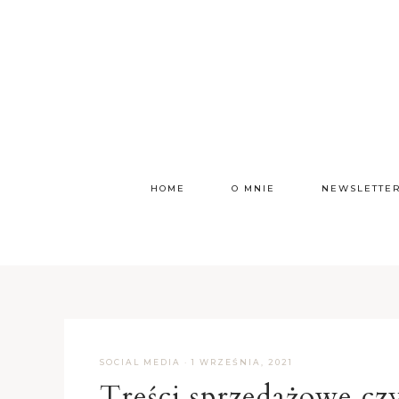
HOME
O MNIE
NEWSLETTE
SOCIAL MEDIA
·
1 WRZEŚNIA, 2021
Treści sprzedażowe cz