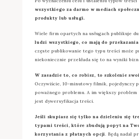
Po wyznaczeniu celu i ustaleniu typów treści
wszystkiego za darmo w mediach społeczn
produkty lub usługi.
Wiele firm opartych na usługach publikuje du
ludzi wszystkiego, co mają do przekazani
częste publikowanie tego typu treści może pr
niekoniecznie przekłada się to na wyniki bi
W zasadzie to, co robisz, to szkolenie sw
Oczywiście, 10-minutowy filmik, pojedynczy 
poważnego problemu. A im większy problem p
jest dywersyfikacja treści.
Jeśli skupiasz się tylko na dzieleniu się
typami treści, które zbudują popyt na Tw
korzystania z płatnych opcji
. Będą nadal 