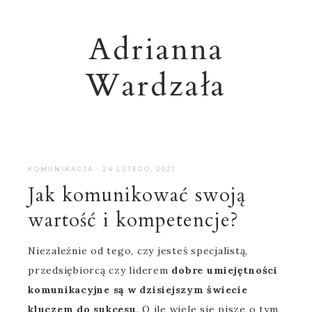
Adrianna
Wardzała
KOMUNIKACJA
·
24 LUTEGO, 2021
Jak komunikować swoją
wartość i kompetencje?
Niezależnie od tego, czy jesteś specjalistą,
przedsiębiorcą czy liderem
dobre umiejętności
komunikacyjne są w dzisiejszym świecie
kluczem do sukcesu
. O ile wiele się pisze o tym