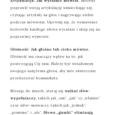
Artykulacja: Jak wyraźnie mówisz.
Możesz
poprawić swoją artykulację uśmiechając się,
czytając artykuły na głos i nagrywając siebie
podczas mówienia. Upewnij się, że wymawiasz
końcówki każdego słowa wyraźnie i skup się na
poprawnej wymowie.
Głośność: Jak głośno lub cicho mówisz.
Głośność ma znaczący wpływ na to, jak
postrzegają Cię inni. Należy być świadomym
swojego natężenia głosu, aby móc skutecznie
przekazywać komunikaty.
Mówiąc do innych, staraj się
unikać słów-
wypełniaczy
, takich jak „um”, „jak” cy „właśnie”
oraz słów-usuwaczy, takich jak „jednak”,
„pomimo” i „ale”.
Słowa „gumki” eliminują