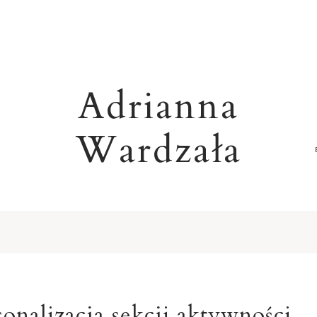
Adrianna
Wardzała
R
nalizacja sekcji aktywności