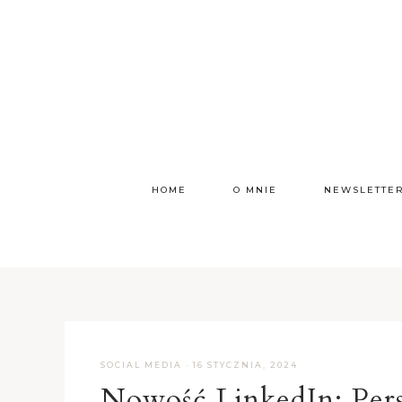
HOME
O MNIE
NEWSLETTE
SOCIAL MEDIA
·
16 STYCZNIA, 2024
Nowość LinkedIn: Perso