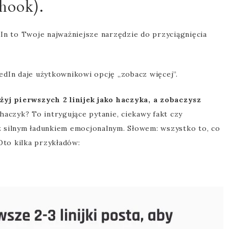
hook).
dIn to Twoje najważniejsze narzędzie do przyciągnięcia
edIn daje użytkownikowi opcję „zobacz więcej”.
żyj pierwszych 2 linijek jako haczyka, a zobaczysz
haczyk? To intrygujące pytanie, ciekawy fakt czy
e z silnym ładunkiem emocjonalnym. Słowem: wszystko to, co
Oto kilka przykładów: