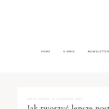
HOME
O MNIE
NEWSLETTE
SOCIAL MEDIA
·
14 LISTOPADA, 2022
Jak tworzyć lepsze pos