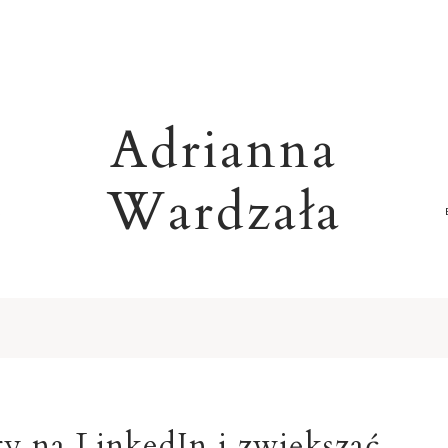
Adrianna
Wardzała
R
ty na LinkedIn i zwiększać