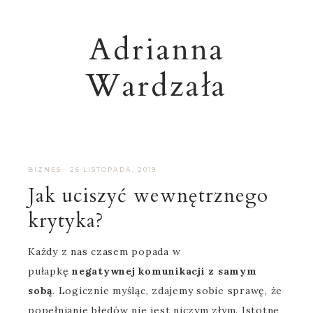
Adrianna
Wardzała
BIZNES
·
26 LISTOPADA, 2019
Jak uciszyć wewnętrznego
krytyka?
Każdy z nas czasem popada w
pułapkę
negatywnej komunikacji z samym
sobą
. Logicznie myśląc, zdajemy sobie sprawę, że
popełnianie błędów nie jest niczym złym. Istotne