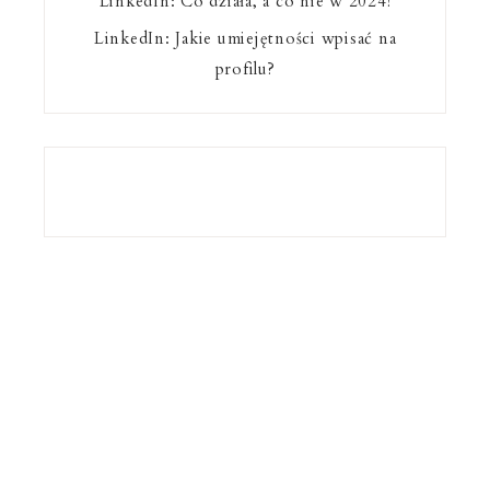
LinkedIn: Co działa, a co nie w 2024!
LinkedIn: Jakie umiejętności wpisać na
profilu?