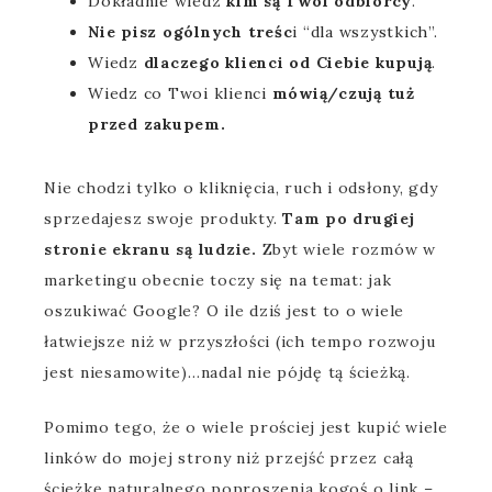
Dokładnie wiedz
kim są Twoi odbiorcy
.
Nie pisz ogólnych treśc
i “dla wszystkich”.
Wiedz
dlaczego klienci od Ciebie kupują
.
Wiedz co Twoi klienci
mówią/czują tuż
przed zakupem.
Nie chodzi tylko o kliknięcia, ruch i odsłony, gdy
sprzedajesz swoje produkty.
Tam po drugiej
stronie ekranu są ludzie.
Zbyt wiele rozmów w
marketingu obecnie toczy się na temat: jak
oszukiwać Google? O ile dziś jest to o wiele
łatwiejsze niż w przyszłości (ich tempo rozwoju
jest niesamowite)…nadal nie pójdę tą ścieżką.
Pomimo tego, że o wiele prościej jest kupić wiele
linków do mojej strony niż przejść przez całą
ścieżkę naturalnego poproszenia kogoś o link –