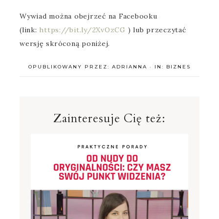
Wywiad można obejrzeć na Facebooku
(link:
https://bit.ly/2XvOzCG
) lub przeczytać
wersję skróconą poniżej.
OPUBLIKOWANY PRZEZ:
ADRIANNA
·
IN:
BIZNES
Zainteresuje Cię też: